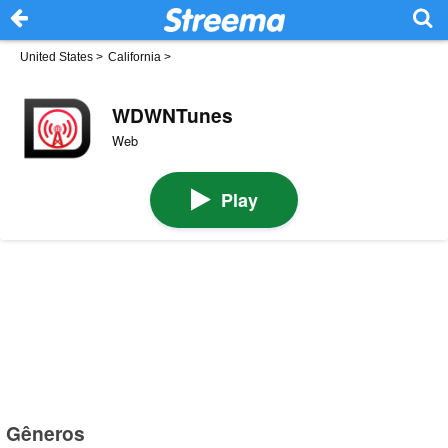
United States
>
California
>
WDWNTunes
Web
Play
Gêneros