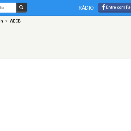
RÁDIO
Entre com Fa
on
»
WECB