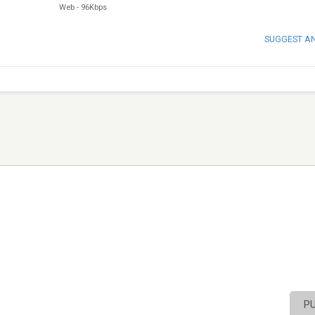
Web
-
96Kbps
SUGGEST A
P