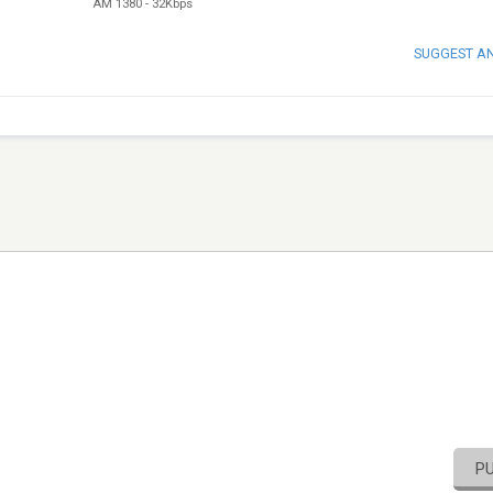
AM 1380
-
32Kbps
SUGGEST A
P