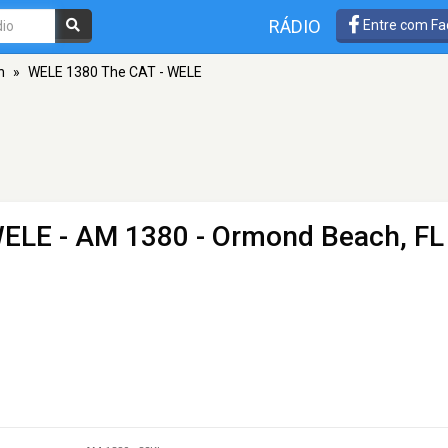
RÁDIO
Entre com Fa
h
»
WELE 1380 The CAT - WELE
WELE
- AM 1380 - Ormond Beach, FL