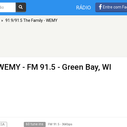
RÁDIO
Entre com Fa
»
91.9/91.5 The Family - WEMY
- WEMY
- FM 91.5 - Green Bay, WI
60 tune ins
RSA
FM 91.5
-
36Kbps