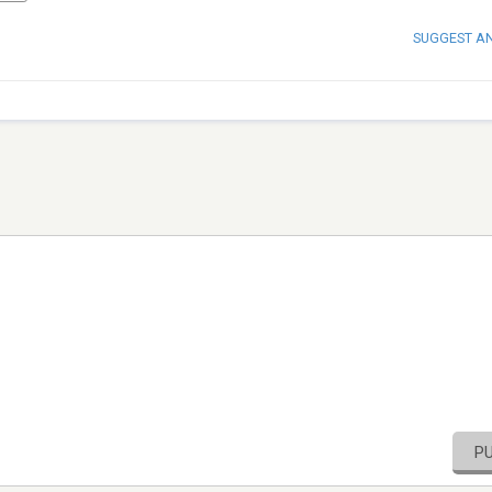
SUGGEST A
P