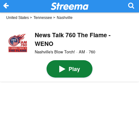
United States
>
Tennessee
>
Nashville
News Talk 760 The Flame -
WENO
Nashville's Blow Torch! · AM · 760
Play