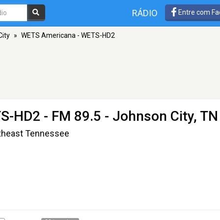
RÁDIO
Entre com Fa
ity
»
WETS Americana - WETS-HD2
TS-HD2
- FM 89.5 - Johnson City, TN
ortheast Tennessee