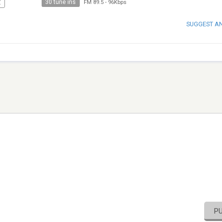
30 tune ins
Z
FM 89.5
-
96Kbps
SUGGEST A
P