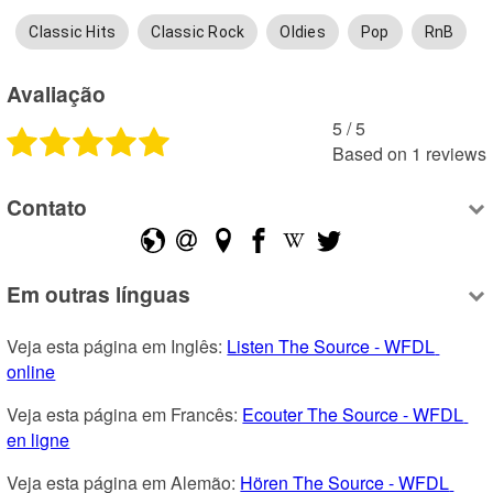
Classic Hits
Classic Rock
Oldies
Pop
RnB
Avaliação
5
 /
5
Based on
1
reviews
Contato
Em outras línguas
Veja esta página em Inglês: 
Listen The Source - WFDL 
online
Veja esta página em Francês: 
Ecouter The Source - WFDL 
en ligne
Veja esta página em Alemão: 
Hören The Source - WFDL 