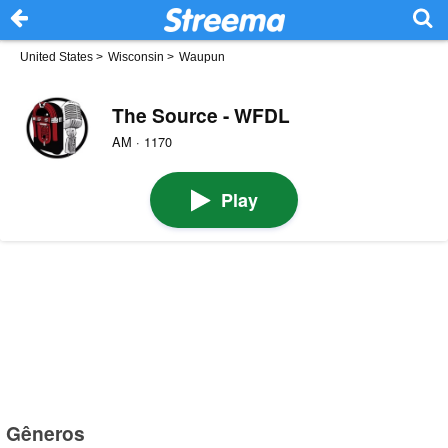
United States
>
Wisconsin
>
Waupun
The Source - WFDL
AM · 1170
Play
Gêneros