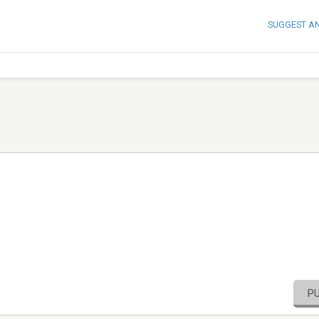
SUGGEST A
P