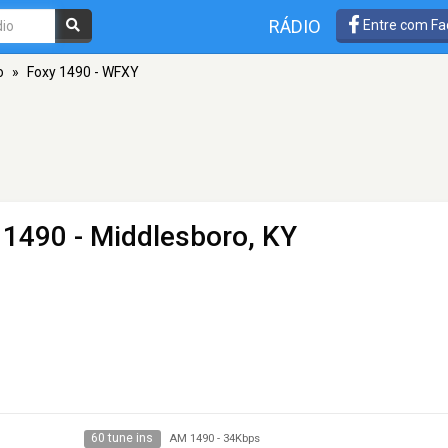
RÁDIO
Entre com Fa
o
»
Foxy 1490 - WFXY
1490 - Middlesboro, KY
60 tune ins
AM 1490
-
34Kbps