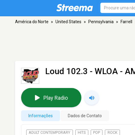
América do Norte
»
United States
»
Pennsylvania
»
Farrell
Loud 102.3 - WLOA
- AM
Play Radio
Informações
Dados de Contato
ADULT CONTEMPORARY
HITS
POP
ROCK