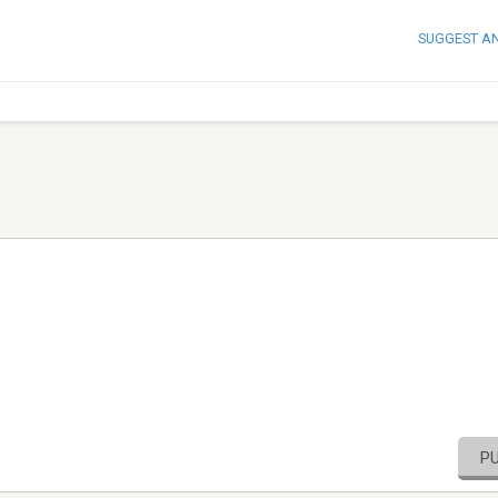
SUGGEST A
P