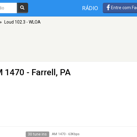
RÁDIO
Entre com Fa
»
Loud 102.3 - WLOA
 1470 - Farrell, PA
30 tune ins
AM 1470
-
63Kbps