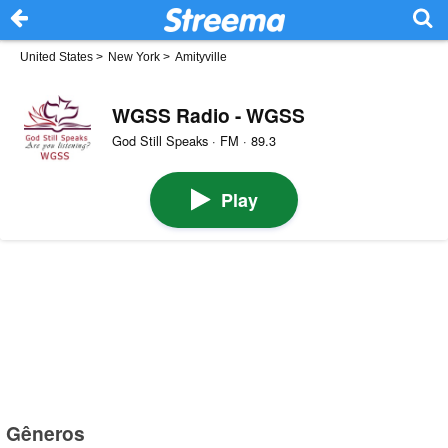
United States
>
New York
>
Amityville
WGSS Radio - WGSS
God Still Speaks · FM · 89.3
Play
Gêneros