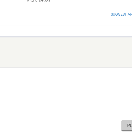
FM 93.5
-
69Kbps
SUGGEST A
P