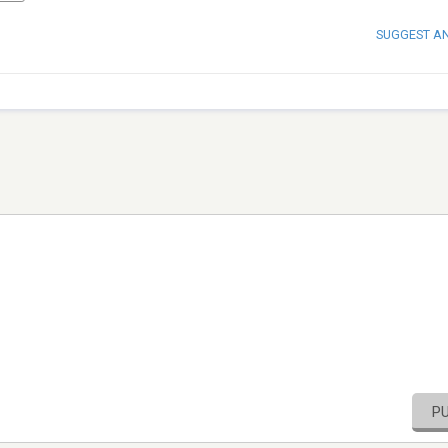
SUGGEST A
P