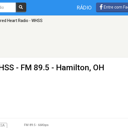
RÁDIO
Entre com Fa
red Heart Radio - WHSS
WHSS
- FM 89.5 - Hamilton, OH
FM 89.5
-
66Kbps
RSA