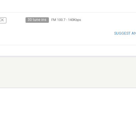
30 tune ins
CK
FM 100.7
-
140Kbps
SUGGEST A