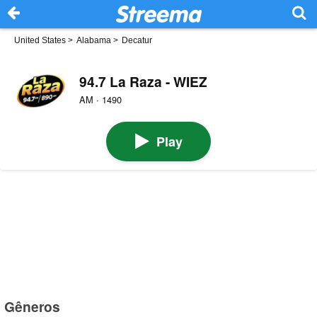
United States
>
Alabama
>
Decatur
94.7 La Raza - WIEZ
AM · 1490
Play
Gêneros