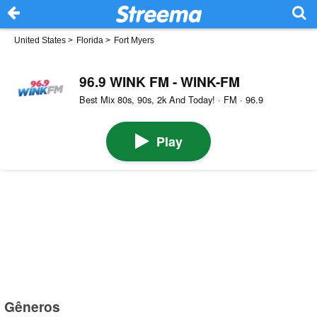
United States
>
Florida
>
Fort Myers
96.9 WINK FM - WINK-FM
Best Mix 80s, 90s, 2k And Today! · FM · 96.9
Play
Gêneros