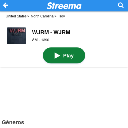
United States
>
North Carolina
>
Troy
WJRM - WJRM
AM · 1390
Play
Gêneros