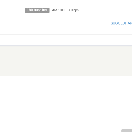
180 tune ins
AM 1010
-
30Kbps
SUGGEST A