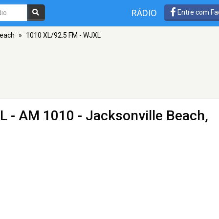
RÁDIO
Entre com Fa
Beach
»
1010 XL/92.5 FM - WJXL
XL
- AM 1010 - Jacksonville Beach,