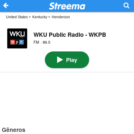
United States
>
Kentucky
>
Henderson
WKU Public Radio - WKPB
FM · 89.5
Play
Gêneros