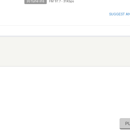
30 tune ins
FM 97.7
-
31Kbps
SUGGEST A
P