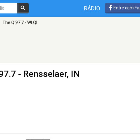
RÁDIO
Entre com Fa
The Q 97.7 - WLQI
97.7 - Rensselaer, IN