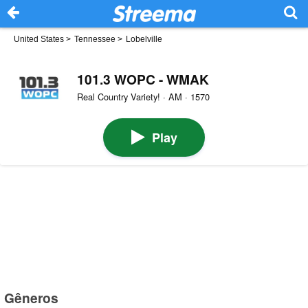
United States
>
Tennessee
>
Lobelville
101.3 WOPC - WMAK
Real Country Variety! · AM · 1570
Play
Gêneros