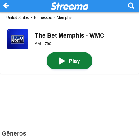
United States
>
Tennessee
>
Memphis
The Bet Memphis - WMC
AM · 790
Play
Gêneros