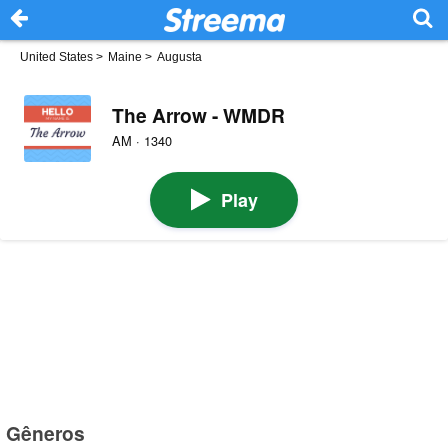
United States
>
Maine
>
Augusta
The Arrow - WMDR
AM · 1340
Play
Gêneros