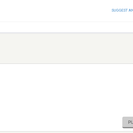
SUGGEST A
P