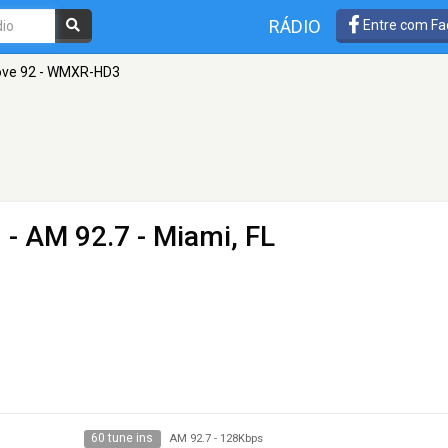
RÁDIO
Entre com Fa
ove 92 - WMXR-HD3
3
- AM 92.7 - Miami, FL
60 tune ins
AM 92.7
-
128Kbps