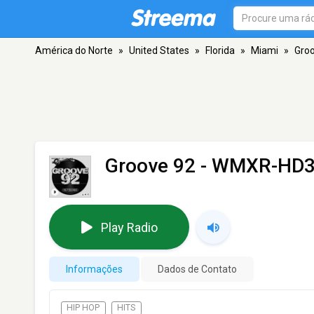
América do Norte
»
United States
»
Florida
»
Miami
»
Gro
Groove 92 - WMXR-HD
Play Radio
Informações
Dados de Contato
HIP HOP
HITS