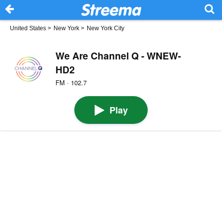
United States
>
New York
>
New York City
We Are Channel Q - WNEW-
HD2
FM · 102.7
Play