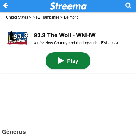
United States
>
New Hampshire
>
Belmont
93.3 The Wolf - WNHW
#1 for New Country and the Legends · FM · 93.3
Play
Gêneros