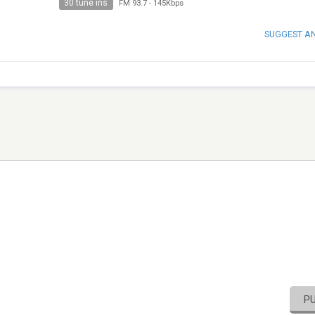
30 tune ins
FM 93.7
-
145Kbps
SUGGEST A
P