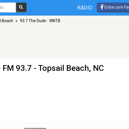
RÁDIO
Entre com Fa
l Beach
»
93.7 The Dude - WNTB
 FM 93.7 - Topsail Beach, NC