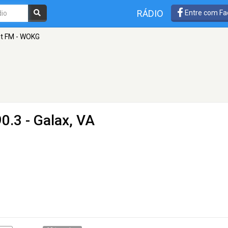
RÁDIO
Entre com Fa
it FM - WOKG
0.3 - Galax, VA