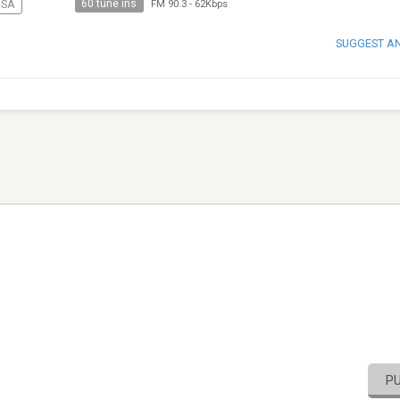
60 tune ins
RSA
FM 90.3
-
62Kbps
SUGGEST A
P