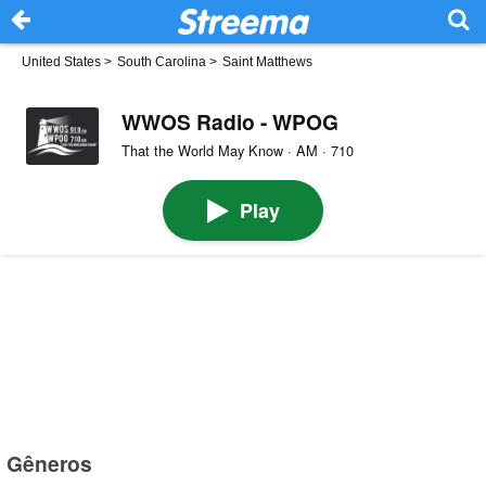
United States
>
South Carolina
>
Saint Matthews
WWOS Radio - WPOG
That the World May Know · AM · 710
Play
Gêneros