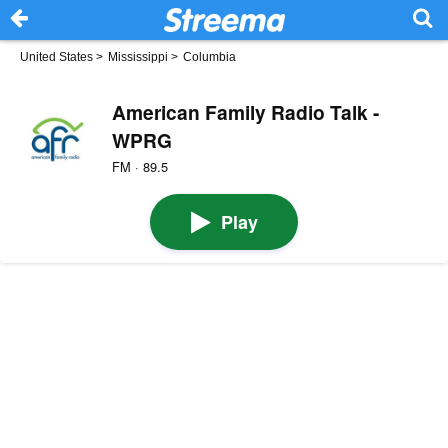
United States
>
Mississippi
>
Columbia
American Family Radio Talk -
WPRG
FM · 89.5
Play