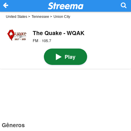
United States
>
Tennessee
>
Union City
The Quake - WQAK
FM · 105.7
Play
Gêneros