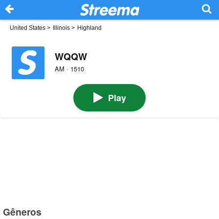
United States
>
Illinois
>
Highland
WQQW
AM · 1510
Play
Gêneros