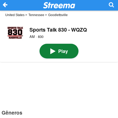
United States
>
Tennessee
>
Goodlettsville
Sports Talk 830 - WQZQ
AM · 830
Play
Gêneros