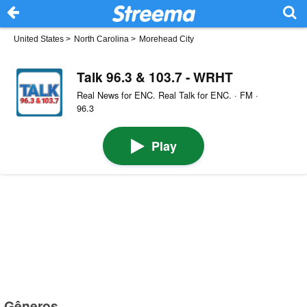
United States
>
North Carolina
>
Morehead City
Talk 96.3 & 103.7 - WRHT
Real News for ENC. Real Talk for ENC. · FM ·
96.3
Play
Gêneros