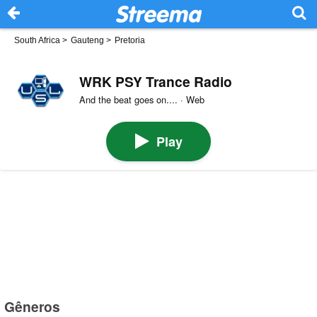
South Africa
>
Gauteng
>
Pretoria
WRK PSY Trance Radio
And the beat goes on.... · Web
Play
Gêneros