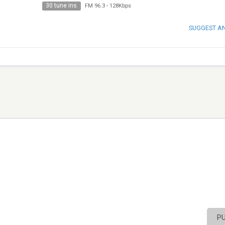
30 tune ins
FM 96.3
-
128Kbps
SUGGEST A
P