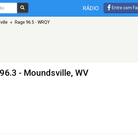
RÁDIO
Entre com Fa
ille
»
Rage 96.5 - WRQY
96.3 - Moundsville, WV