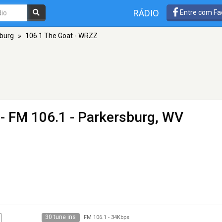
RÁDIO
Entre com Fa
burg
»
106.1 The Goat - WRZZ
- FM 106.1 - Parkersburg, WV
30 tune ins
FM 106.1
-
34Kbps