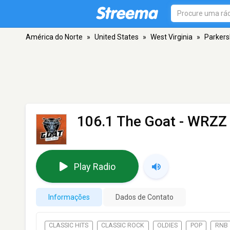
América do Norte
»
United States
»
West Virginia
»
Parkers
106.1 The Goat - WRZZ
Play Radio
Informações
Dados de Contato
CLASSIC HITS
CLASSIC ROCK
OLDIES
POP
RNB