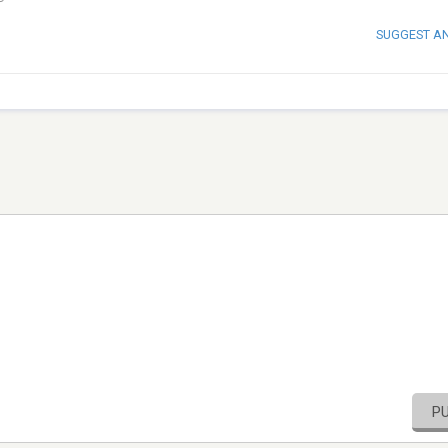
SUGGEST A
P