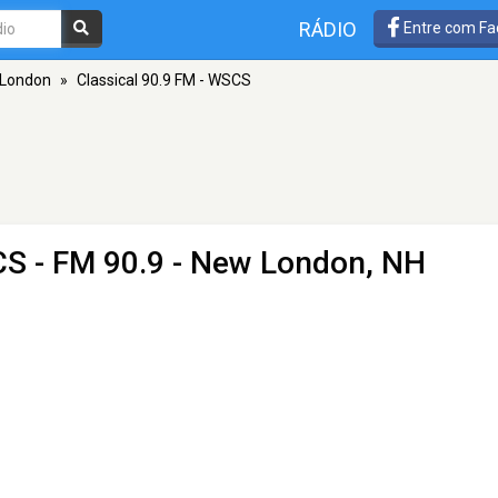
RÁDIO
Entre com Fa
London
»
Classical 90.9 FM - WSCS
CS
- FM 90.9 - New London, NH