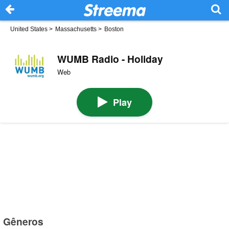
United States
>
Massachusetts
>
Boston
WUMB Radio - Holiday
Web
Play
Gêneros