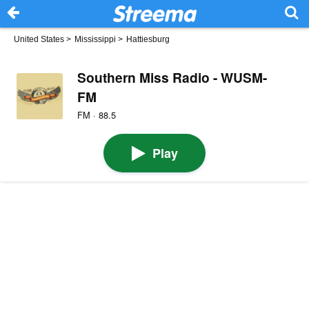
United States
>
Mississippi
>
Hattiesburg
Southern Miss Radio - WUSM-
FM
FM · 88.5
Play