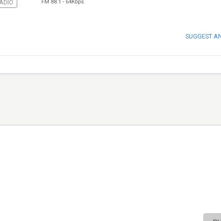
FM 88.1
-
64Kbps
RADIO
SUGGEST A