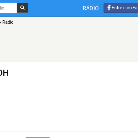
RÁDIO
Entre com Fa
 Radio
 OH