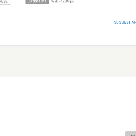
30 tune ins
OUSE
Web
-
128Kbps
SUGGEST A