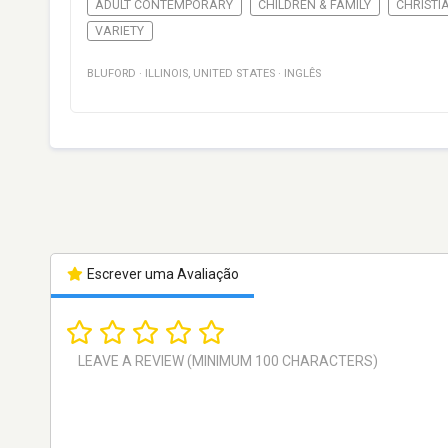
ADULT CONTEMPORARY
CHILDREN & FAMILY
CHRISTI
VARIETY
BLUFORD
·
ILLINOIS
,
UNITED STATES
·
INGLÊS
Escrever uma Avaliação