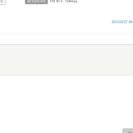
30 tune ins
AN
FM 90.9
-
104Kbps
SUGGEST A