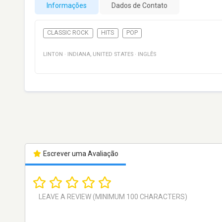
Informações
Dados de Contato
CLASSIC ROCK
HITS
POP
LINTON
·
INDIANA
,
UNITED STATES
·
INGLÊS
Escrever uma Avaliação