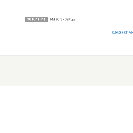
30 tune ins
FM 93.3
-
39Kbps
SUGGEST A