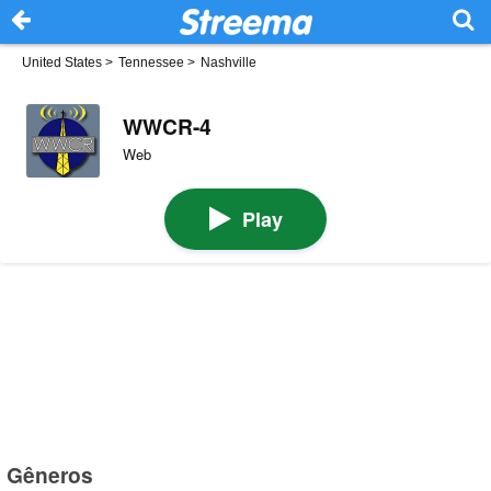
United States
>
Tennessee
>
Nashville
WWCR-4
Web
Play
Gêneros