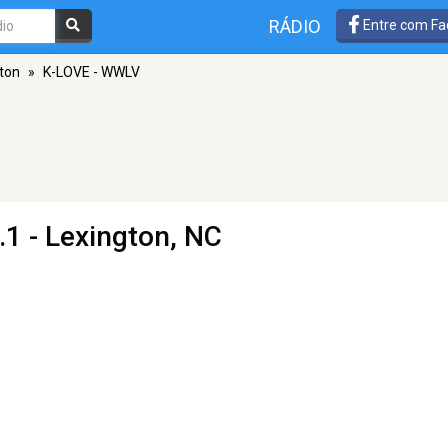
RÁDIO
Entre com Fa
ton
»
K-LOVE - WWLV
.1 - Lexington, NC