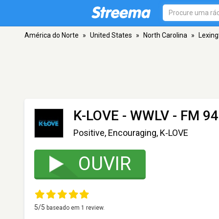
América do Norte
»
United States
»
North Carolina
»
Lexing
K-LOVE - WWLV
- FM 94
Positive, Encouraging, K‑LOVE
OUVIR
5
/5
baseado em
1
review.