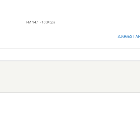
FM 94.1
-
160Kbps
SUGGEST A