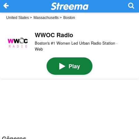
United States
>
Massachusetts
>
Boston
WWOC Radio
Boston's #1 Women Led Urban Radio Station ·
Web
Play
Gêneros