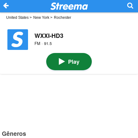
United States
>
New York
>
Rochester
WXXI-HD3
FM · 91.5
Play
Gêneros