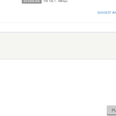
30 tune ins
FM 106.1
-
48Kbps
SUGGEST A
P