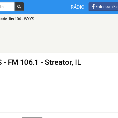
RÁDIO
Entre com Fa
assic Hits 106 - WYYS
S
- FM 106.1 - Streator, IL