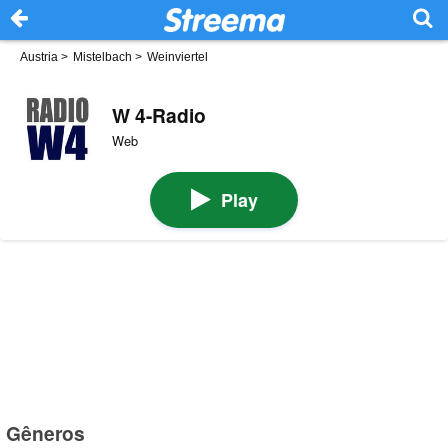
Austria
>
Mistelbach
>
Weinviertel
W 4-Radio
Web
Play
Gêneros