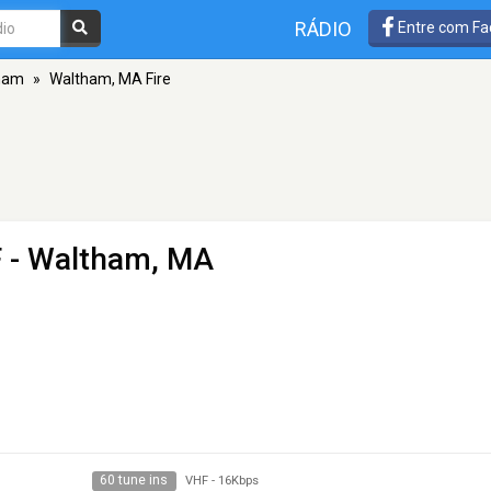
RÁDIO
Entre com Fa
ham
»
Waltham, MA Fire
 - Waltham, MA
60 tune ins
VHF
-
16Kbps