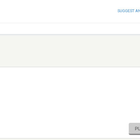
SUGGEST A
P